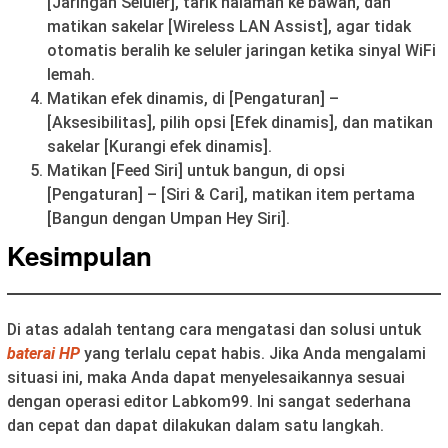
[Jaringan Seluler], tarik halaman ke bawah, dan
matikan sakelar [Wireless LAN Assist], agar tidak
otomatis beralih ke seluler jaringan ketika sinyal WiFi
lemah.
Matikan efek dinamis, di [Pengaturan] –
[Aksesibilitas], pilih opsi [Efek dinamis], dan matikan
sakelar [Kurangi efek dinamis].
Matikan [Feed Siri] untuk bangun, di opsi
[Pengaturan] – [Siri & Cari], matikan item pertama
[Bangun dengan Umpan Hey Siri].
Kesimpulan
Di atas adalah tentang cara mengatasi dan solusi untuk
baterai HP
yang terlalu cepat habis. Jika Anda mengalami
situasi ini, maka Anda dapat menyelesaikannya sesuai
dengan operasi editor Labkom99. Ini sangat sederhana
dan cepat dan dapat dilakukan dalam satu langkah.