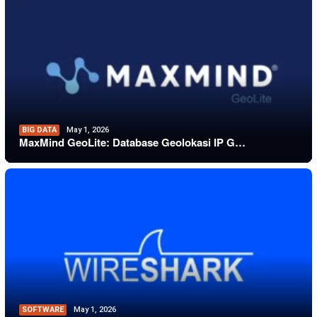
BIG DATA
May 1, 2026
MaxMind GeoLite: Database Geolokasi IP G…
SOFTWARE
May 1, 2026