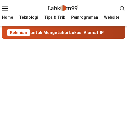
Skip
Mobile
to
Menu
content
Home
Teknologi
Tips & Trik
Pemrograman
Website
 untuk Mengetahui Lokasi Alamat IP
Kekinian
MaxMind GeoLite: 