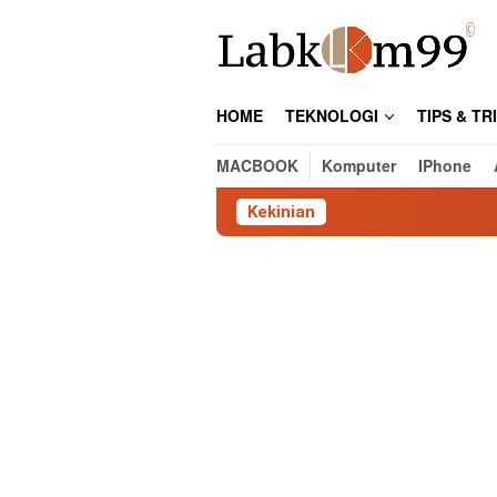
Skip
to
content
HOME
TEKNOLOGI
TIPS & TR
MACBOOK
Komputer
IPhone
Kekinian