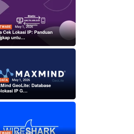
TWARE
May 1, 2026
a Cek Lokasi IP: Panduan
gkap untu…
 DATA
May 1, 2026
Mind GeoLite: Database
lokasi IP G…
TWARE
May 1, 2026