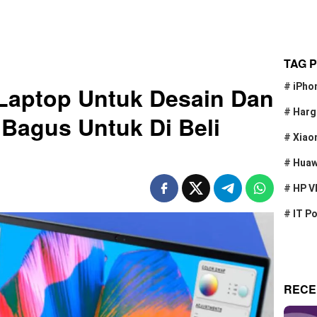
TAG 
#
iPho
Laptop Untuk Desain Dan
#
Harg
 Bagus Untuk Di Beli
#
Xiao
#
Huaw
#
HP V
#
IT P
RECE