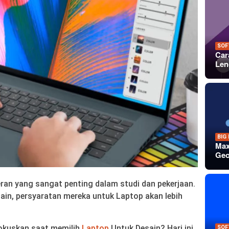
SOF
Car
Len
BIG
Max
Geo
an yang sangat penting dalam studi dan pekerjaan.
sain, persyaratan mereka untuk Laptop akan lebih
fokuskan saat memilih
Laptop
Untuk Desain? Hari ini
SOF