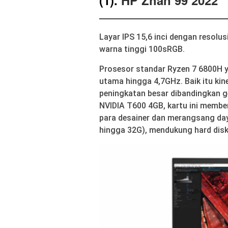
(1).
HP Zhan 99 2022
Layar IPS 15,6 inci dengan resolu
warna tinggi 100sRGB.
Prosesor standar Ryzen 7 6800H ya
utama hingga 4,7GHz. Baik itu kine
peningkatan besar dibandingkan g
NVIDIA T600 4GB, kartu ini membe
para desainer dan merangsang day
hingga 32G), mendukung hard dis