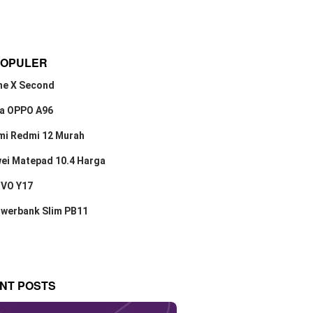
POPULER
ne X Second
a OPPO A96
mi Redmi 12 Murah
ei Matepad 10.4 Harga
IVO Y17
owerbank Slim PB11
NT POSTS