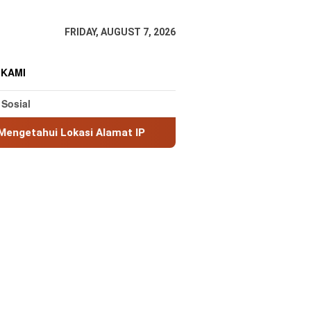
FRIDAY, AUGUST 7, 2026
 KAMI
 Sosial
si Alamat IP
MaxMind GeoLite: Database Geolokasi IP 