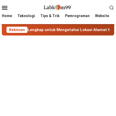
Skip
Mobile
to
Menu
content
Home
Teknologi
Tips & Trik
Pemrograman
Website
anduan Lengkap untuk Mengetahui Lokasi Alamat IP
Kekinian
Ma