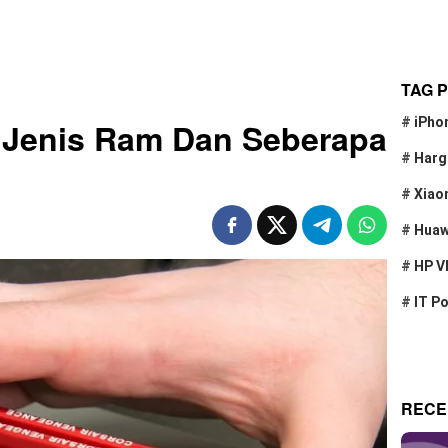
TAG 
#
iPho
 Jenis Ram Dan Seberapa
#
Harg
#
Xiao
#
Huaw
#
HP V
#
IT P
RECE