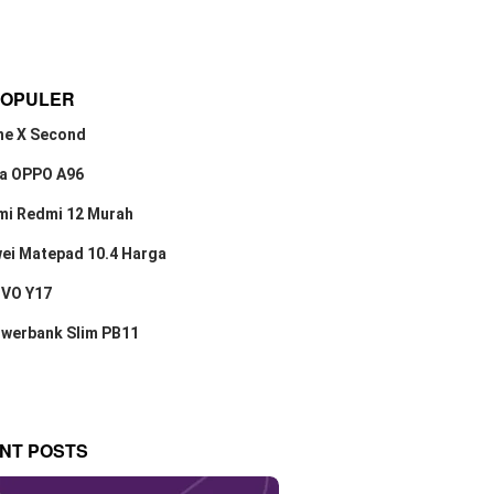
POPULER
ne X Second
a OPPO A96
mi Redmi 12 Murah
ei Matepad 10.4 Harga
IVO Y17
owerbank Slim PB11
NT POSTS