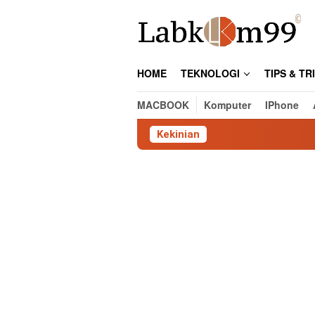
Skip
to
content
HOME
TEKNOLOGI
TIPS & TR
MACBOOK
Komputer
IPhone
Kekinian