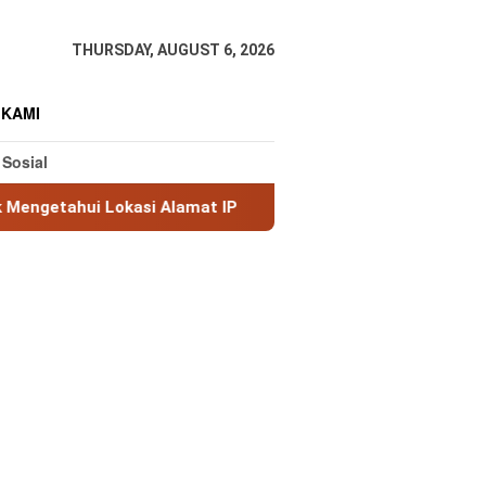
THURSDAY, AUGUST 6, 2026
 KAMI
 Sosial
si Alamat IP
MaxMind GeoLite: Database Geolokasi IP 