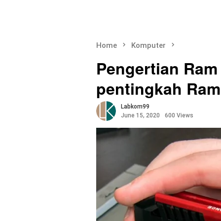
Home
Komputer
Pengertian Ram
pentingkah Ram
Labkom99
June 15, 2020
600 Views