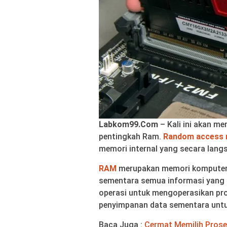
Labkom99.Com
– Kali ini akan m
pentingkah Ram.
Random access
memori internal yang secara lang
RAM
merupakan memori komputer
sementara semua informasi yang d
operasi untuk mengoperasikan pro
penyimpanan data sementara untu
Baca Juga :
Cermat Memilih Prose