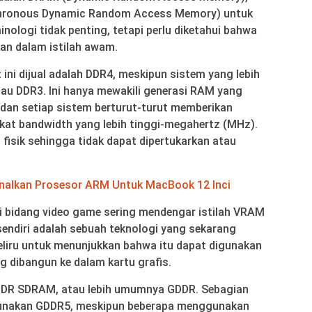
chronous Dynamic Random Access Memory) untuk
inologi tidak penting, tetapi perlu diketahui bahwa
arkan dalam istilah awam.
ni dijual adalah DDR4, meskipun sistem yang lebih
u DDR3. Ini hanya mewakili generasi RAM yang
 dan setiap sistem berturut-turut memberikan
gkat bandwidth yang lebih tinggi-megahertz (MHz).
 fisik sehingga tidak dapat dipertukarkan atau
nalkan Prosesor ARM Untuk MacBook 12 Inci
di bidang video game sering mendengar istilah VRAM
ndiri adalah sebuah teknologi yang sekarang
eliru untuk menunjukkan bahwa itu dapat digunakan
ng dibangun ke dalam kartu grafis.
DDR SDRAM, atau lebih umumnya GDDR. Sebagian
gunakan GDDR5, meskipun beberapa menggunakan