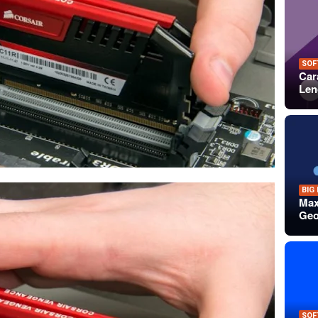
SOF
Car
Len
BIG
Max
Geo
SOF