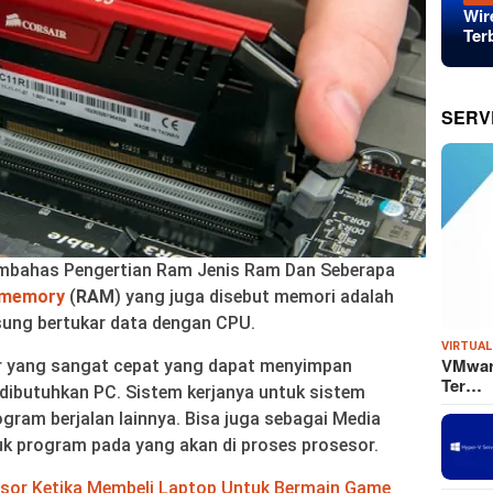
Wir
Ter
SERV
embahas Pengertian Ram Jenis Ram Dan Seberapa
 memory
(
RAM
) yang juga disebut memori adalah
sung bertukar data dengan CPU.
VIRTUAL
VMware
 yang sangat cepat yang dapat menyimpan
Ter…
ibutuhkan PC. Sistem kerjanya untuk sistem
gram berjalan lainnya. Bisa juga sebagai Media
k program pada yang akan di proses prosesor.
sor Ketika Membeli Laptop Untuk Bermain Game