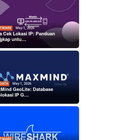
TWARE
May 1, 2026
a Cek Lokasi IP: Panduan
gkap untu…
 DATA
May 1, 2026
Mind GeoLite: Database
lokasi IP G…
TWARE
May 1, 2026