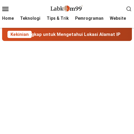
Skip
Mobile
to
Menu
content
Home
Teknologi
Tips & Trik
Pemrograman
Website
Lengkap untuk Mengetahui Lokasi Alamat IP
Kekinian
MaxMind G