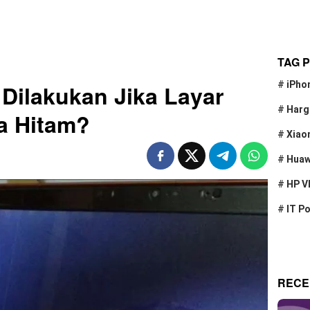
TAG 
#
iPho
Dilakukan Jika Layar
#
Harg
a Hitam?
#
Xiao
#
Huaw
#
HP V
#
IT P
RECE