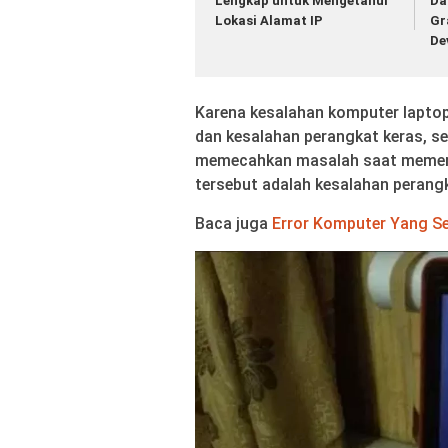
Lengkap untuk Mengetahui
Da
Lokasi Alamat IP
Gr
De
Karena kesalahan komputer lapto
dan kesalahan perangkat keras, s
memecahkan masalah saat memerik
tersebut adalah kesalahan perangk
Baca juga
Error Komputer Yang Se