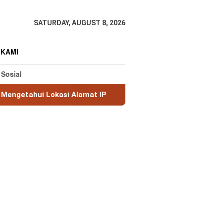
SATURDAY, AUGUST 8, 2026
 KAMI
 Sosial
si Alamat IP
MaxMind GeoLite: Database Geolokasi IP 