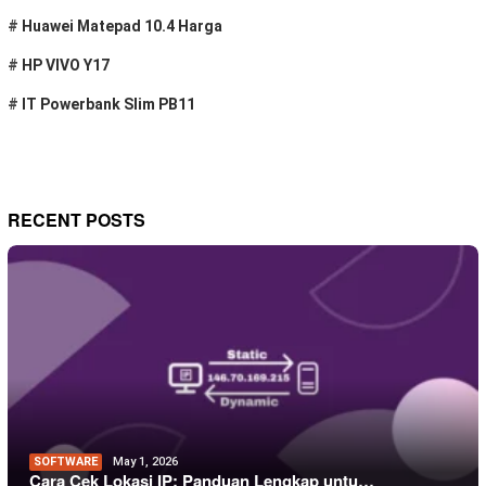
#
Huawei Matepad 10.4 Harga
#
HP VIVO Y17
#
IT Powerbank Slim PB11
RECENT POSTS
SOFTWARE
May 1, 2026
Cara Cek Lokasi IP: Panduan Lengkap untu…