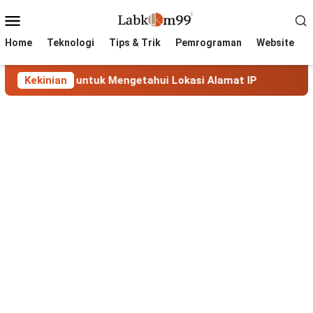
Skip
Mobile
to
Menu
content
Home
Teknologi
Tips & Trik
Pemrograman
Website
ngkap untuk Mengetahui Lokasi Alamat IP
Kekinian
MaxMind Geo