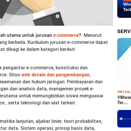
Wir
Ter
SERV
iah utama untuk jurusan
e-commerce
?
. Menurut
ang berbeda. Kurikulum jurusan e-commerce dapat
at dibagi ke dalam kategori berikut:
k pengantar e-commerce, konstruksi dan
ce. Situs
web desain dan pengembangan
,
 keamanan dan hukum jaringan. Pembayaran dan
gan dan analisis data, manajemen proyek e-
VIRTUAL
i terutama untuk memungkinkan siswa menguasai
VMware
Ter…
 , serta teknologi dan alat terkait.
tika lanjutan, aljabar linier, teori probabilitas,
tur data. Sistem operasi, prinsip basis data,