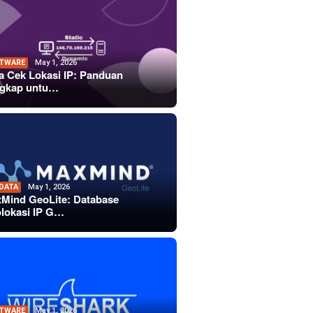
TWARE
May 1, 2026
a Cek Lokasi IP: Panduan
gkap untu…
 DATA
May 1, 2026
Mind GeoLite: Database
lokasi IP G…
TWARE
May 1, 2026