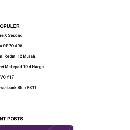
POPULER
ne X Second
a OPPO A96
mi Redmi 12 Murah
ei Matepad 10.4 Harga
IVO Y17
owerbank Slim PB11
NT POSTS