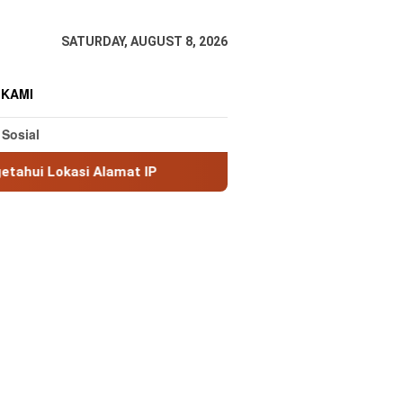
SATURDAY, AUGUST 8, 2026
 KAMI
 Sosial
amat IP
MaxMind GeoLite: Database Geolokasi IP Grati