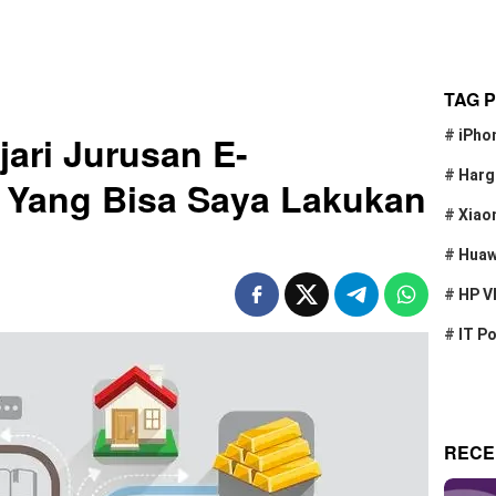
TAG 
#
iPho
jari Jurusan E-
#
Harg
Yang Bisa Saya Lakukan
#
Xiao
#
Huaw
#
HP V
#
IT P
RECE