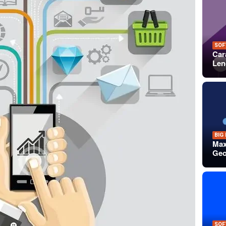
SOF
Car
Len
BIG
Max
Geo
SOF