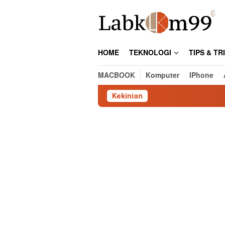
Skip
to
content
HOME
TEKNOLOGI
TIPS & TR
MACBOOK
Komputer
IPhone
Kekinian
Cara 