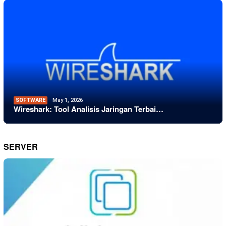
SOFTWARE
May 1, 2026
Wireshark: Tool Analisis Jaringan Terbai…
SERVER