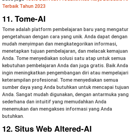
Terbaik Tahun 2023
11. Tome-AI
Tome adalah platform pembelajaran baru yang mengatur
pengetahuan dengan cara yang unik. Anda dapat dengan
mudah menyimpan dan mengkategorikan informasi,
menetapkan tujuan pembelajaran, dan melacak kemajuan
Anda. Tome menyediakan solusi satu atap untuk semua
kebutuhan pembelajaran Anda dan juga gratis. Baik Anda
ingin meningkatkan pengembangan diri atau mempelajari
keterampilan profesional. Tome menyediakan semua
sumber daya yang Anda butuhkan untuk mencapai tujuan
Anda. Sangat mudah digunakan, dengan antarmuka yang
sederhana dan intuitif yang memudahkan Anda
menemukan dan mengakses informasi yang Anda
butuhkan.
12. Situs Web Altered-AI