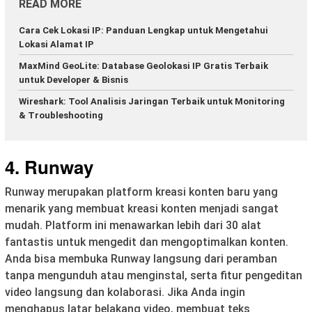
READ MORE
Cara Cek Lokasi IP: Panduan Lengkap untuk Mengetahui
Lokasi Alamat IP
MaxMind GeoLite: Database Geolokasi IP Gratis Terbaik
untuk Developer & Bisnis
Wireshark: Tool Analisis Jaringan Terbaik untuk Monitoring
& Troubleshooting
4. Runway
Runway merupakan platform kreasi konten baru yang
menarik yang membuat kreasi konten menjadi sangat
mudah. Platform ini menawarkan lebih dari 30 alat
fantastis untuk mengedit dan mengoptimalkan konten.
Anda bisa membuka Runway langsung dari peramban
tanpa mengunduh atau menginstal, serta fitur pengeditan
video langsung dan kolaborasi. Jika Anda ingin
menghapus latar belakang video, membuat teks