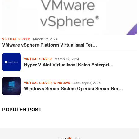
VIRTUAL SERVER
March 12, 2024
VMware vSphere Platform Virtualisasi Ter…
VIRTUAL SERVER
March 12, 2024
Hyper-V Alat Virtualisasi Kelas Enterpri…
VIRTUAL SERVER
,
WINDOWS
January 24, 2024
Windows Server Sistem Operasi Server Ber…
POPULER POST