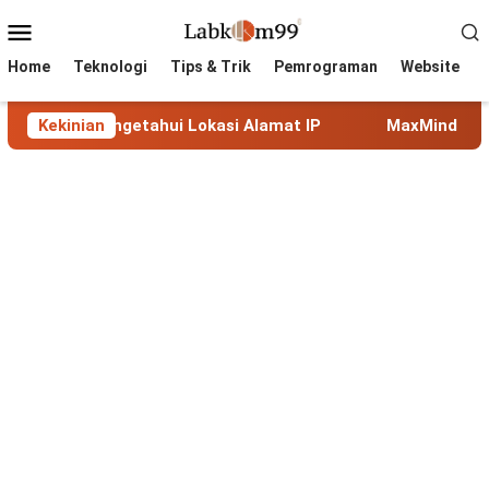
Skip
Mobile
to
Menu
content
Home
Teknologi
Tips & Trik
Pemrograman
Website
ngetahui Lokasi Alamat IP
Kekinian
MaxMind GeoLite: Database 