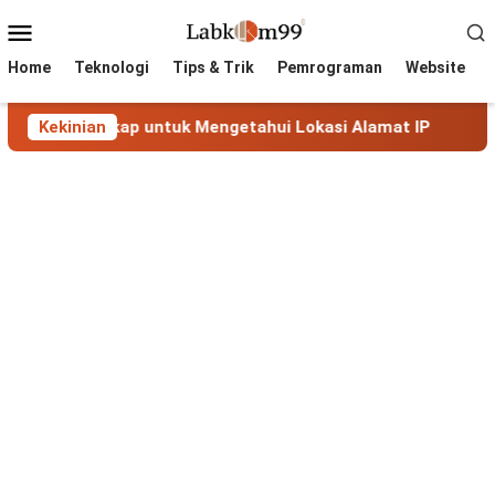
Skip
Mobile
to
Menu
content
Home
Teknologi
Tips & Trik
Pemrograman
Website
kap untuk Mengetahui Lokasi Alamat IP
Kekinian
MaxMind GeoLi