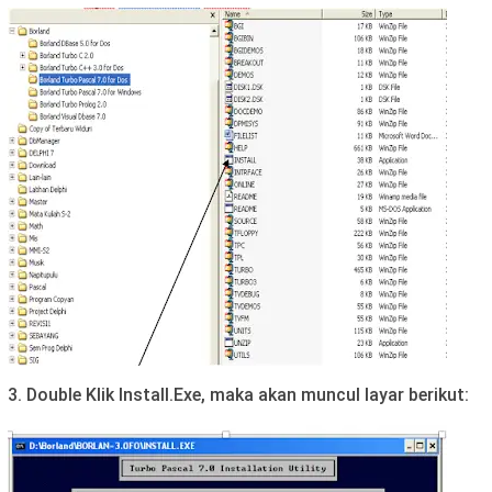
3. Double Klik Install.Exe, maka akan muncul layar berikut: