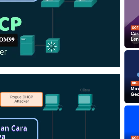
SOF
Car
Len
BIG
Max
Geo
SOF