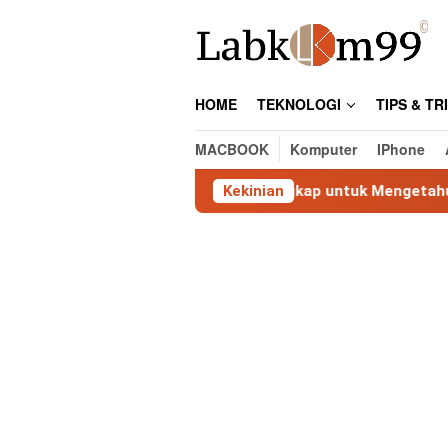
Skip
to
content
HOME
TEKNOLOGI
TIPS & TR
MACBOOK
Komputer
IPhone
k Lokasi IP: Panduan Lengkap untuk Mengetahui Lokasi Alam
Kekinian