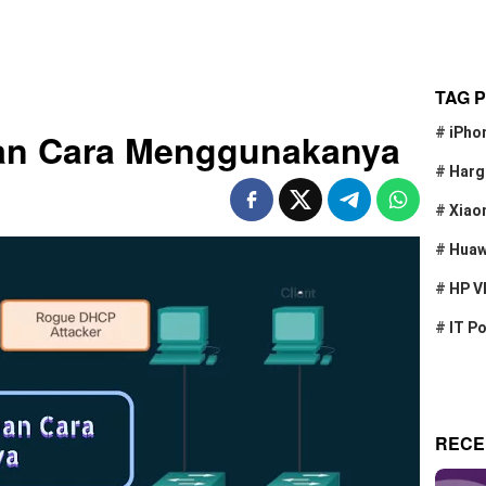
TAG 
#
iPho
an Cara Menggunakanya
#
Harg
#
Xiao
#
Huaw
#
HP V
#
IT P
RECE