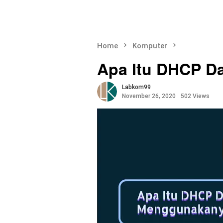
Home
Komputer
Apa Itu DHCP D
Labkom99
November 26, 2020
502 Views