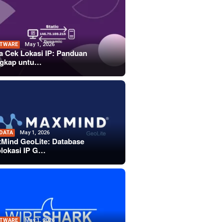
TWARE
May 1, 2026
a Cek Lokasi IP: Panduan
gkap untu…
 DATA
May 1, 2026
Mind GeoLite: Database
lokasi IP G…
TWARE
May 1, 2026