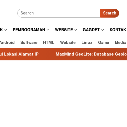
Search
IK
PEMROGRAMAN
WEBSITE
GAGDET
KONTAK
Android
Software
HTML
Website
Linux
Game
Media
at IP
MaxMind GeoLite: Database Geolokasi IP Gratis 