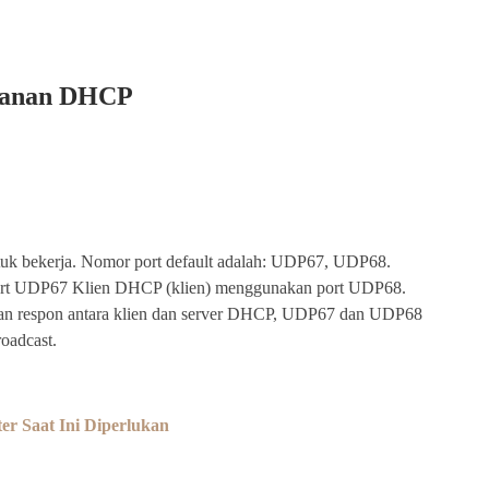
yanan
DHCP
 bekerja. Nomor port default adalah: UDP67, UDP68.
ort UDP67 Klien DHCP (klien) menggunakan port UDP68.
dan respon antara klien dan server DHCP, UDP67 dan UDP68
roadcast.
r Saat Ini Diperlukan