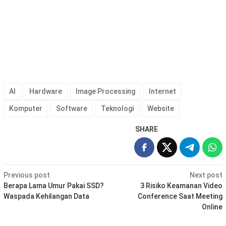
AI
Hardware
Image Processing
Internet
Komputer
Software
Teknologi
Website
SHARE
Post
Previous post
Next post
navigation
Berapa Lama Umur Pakai SSD?
3 Risiko Keamanan Video
Waspada Kehilangan Data
Conference Saat Meeting
Online