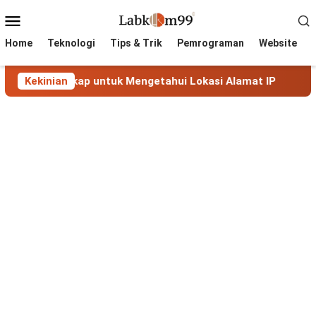
Skip
Mobile
to
Menu
content
Home
Teknologi
Tips & Trik
Pemrograman
Website
Lengkap untuk Mengetahui Lokasi Alamat IP
Kekinian
MaxMind G