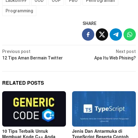
Labkom99
OOD
OOP
PBO
Pemrograman
Programming
SHARE
Post
Previous post
Next post
navigation
12 Tips Aman Bermain Twitter
Apa Itu Web Phising?
RELATED POSTS
10 Tips Terbaik Untuk
Jenis Dan Antarmuka di
Membuat Kode C++ Anda
TypeScript Beserta Contoh