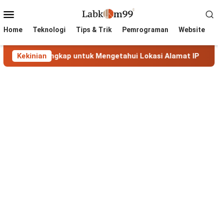
Skip
Mobile
to
Menu
content
Home
Teknologi
Tips & Trik
Pemrograman
Website
uan Lengkap untuk Mengetahui Lokasi Alamat IP
Kekinian
MaxMi