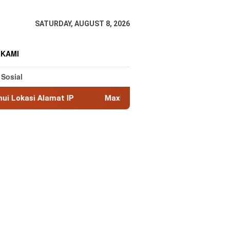
SATURDAY, AUGUST 8, 2026
 KAMI
 Sosial
at IP
MaxMind GeoLite: Database Geolokasi IP Gratis 