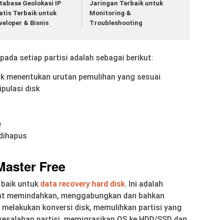
tabase Geolokasi IP
Jaringan Terbaik untuk
atis Terbaik untuk
Monitoring &
veloper & Bisnis
Troubleshooting
ada setiap partisi adalah sebagai berikut:
tuk menentukan urutan pemulihan yang sesuai
pulasi disk
e
 dihapus
Master Free
 baik untuk
data recovery hard disk
. Ini adalah
apat memindahkan, menggabungkan dan bahkan
 melakukan konversi disk, memulihkan partisi yang
 kesalahan partisi, memigrasikan OS ke HDD/SSD dan