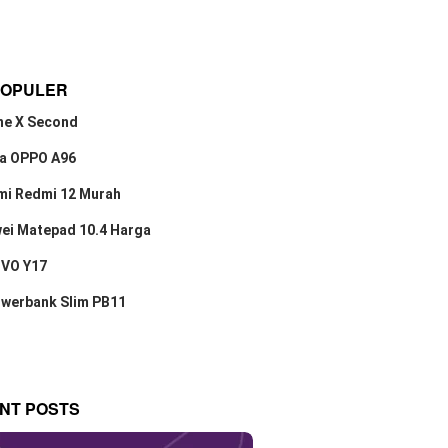
POPULER
ne X Second
a OPPO A96
mi Redmi 12 Murah
ei Matepad 10.4 Harga
IVO Y17
owerbank Slim PB11
NT POSTS