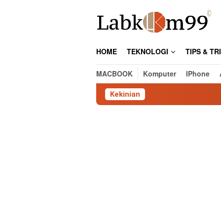
Skip
to
content
HOME
TEKNOLOGI
TIPS & TR
MACBOOK
Komputer
IPhone
Kekinian
Cara Ce