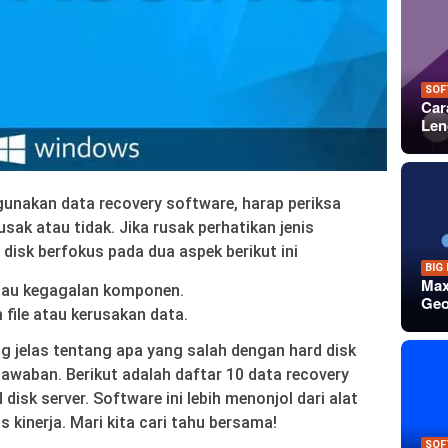
SOF
Car
Len
unakan data recovery software, harap periksa
usak atau tidak. Jika rusak perhatikan jenis
 disk berfokus pada dua aspek berikut ini
BIG
Max
 atau kegagalan komponen.
Geo
 file atau kerusakan data.
g jelas tentang apa yang salah dengan hard disk
awaban. Berikut adalah daftar 10 data recovery
disk server. Software ini lebih menonjol dari alat
as kinerja. Mari kita cari tahu bersama!
SOF