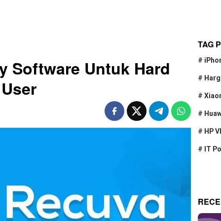
TAG 
#
iPho
y Software Untuk Hard
#
Harg
 User
#
Xiao
#
Huaw
#
HP V
#
IT P
RECE