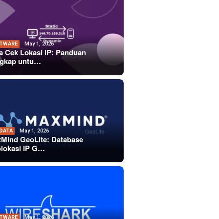
TWARE
May 1, 2026
a Cek Lokasi IP: Panduan
gkap untu…
 DATA
May 1, 2026
Mind GeoLite: Database
lokasi IP G…
TWARE
May 1, 2026