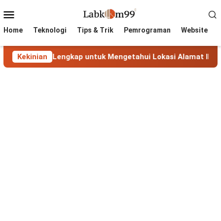
Skip
Mobile
to
Menu
content
Home
Teknologi
Tips & Trik
Pemrograman
Website
anduan Lengkap untuk Mengetahui Lokasi Alamat IP
Kekinian
Ma