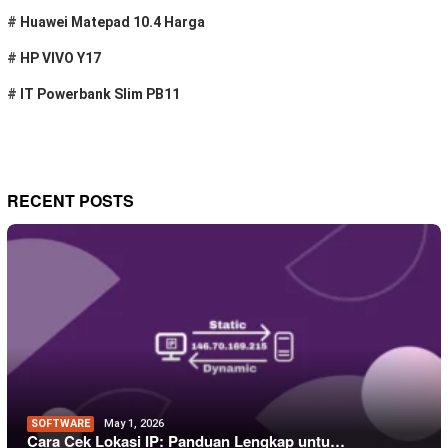
#
Huawei Matepad 10.4 Harga
#
HP VIVO Y17
#
IT Powerbank Slim PB11
RECENT POSTS
SOFTWARE
May 1, 2026
Cara Cek Lokasi IP: Panduan Lengkap untu…