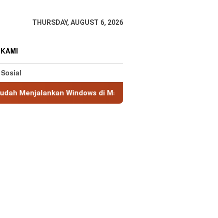
THURSDAY, AUGUST 6, 2026
 KAMI
 Sosial
an Windows di Mac Tanpa Restart
Tips Ampuh Mengata