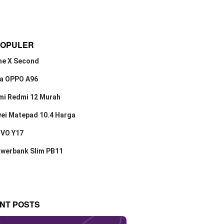
POPULER
ne X Second
a OPPO A96
mi Redmi 12 Murah
ei Matepad 10.4 Harga
IVO Y17
owerbank Slim PB11
NT POSTS