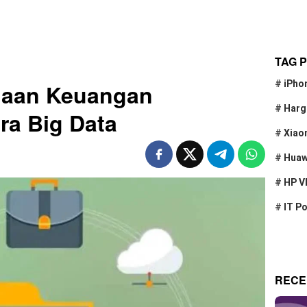
TAG 
#
iPho
olaan Keuangan
#
Harg
ra Big Data
#
Xiao
#
Huaw
#
HP V
#
IT P
RECE