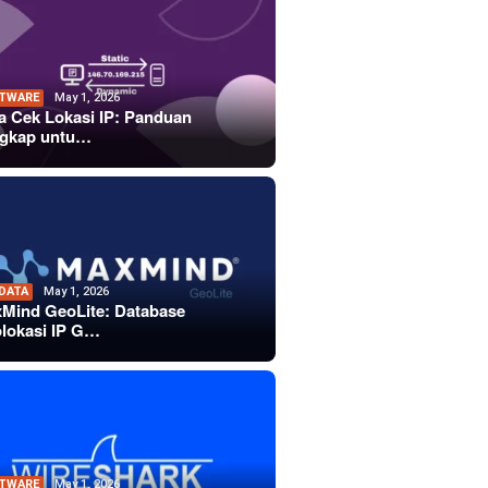
TWARE
May 1, 2026
a Cek Lokasi IP: Panduan
gkap untu…
 DATA
May 1, 2026
Mind GeoLite: Database
lokasi IP G…
TWARE
May 1, 2026