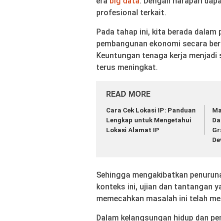
era
big data
. Dengan harapan dapa
profesional terkait.
Pada tahap ini, kita berada dalam
pembangunan ekonomi secara berta
Keuntungan tenaga kerja menjadi s
terus meningkat.
READ MORE
Cara Cek Lokasi IP: Panduan
Ma
Lengkap untuk Mengetahui
Da
Lokasi Alamat IP
Gr
De
Sehingga mengakibatkan penuruna
konteks ini, ujian dan tantangan 
memecahkan masalah ini telah menj
Dalam kelangsungan hidup dan p