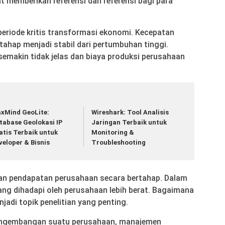
t memberikan referensi dan referensi bagi para
 periode kritis transformasi ekonomi. Kecepatan
hap menjadi stabil dari pertumbuhan tinggi.
emakin tidak jelas dan biaya produksi perusahaan
xMind GeoLite:
Wireshark: Tool Analisis
tabase Geolokasi IP
Jaringan Terbaik untuk
atis Terbaik untuk
Monitoring &
veloper & Bisnis
Troubleshooting
n pendapatan perusahaan secara bertahap. Dalam
yang dihadapi oleh perusahaan lebih berat. Bagaimana
adi topik penelitian yang penting.
engembangan suatu perusahaan, manajemen