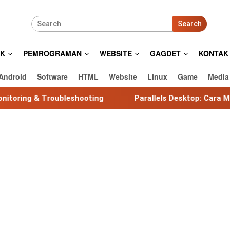
Search
IK
PEMROGRAMAN
WEBSITE
GAGDET
KONTAK
Android
Software
HTML
Website
Linux
Game
Media
ubleshooting
Parallels Desktop: Cara Mudah Menjalank