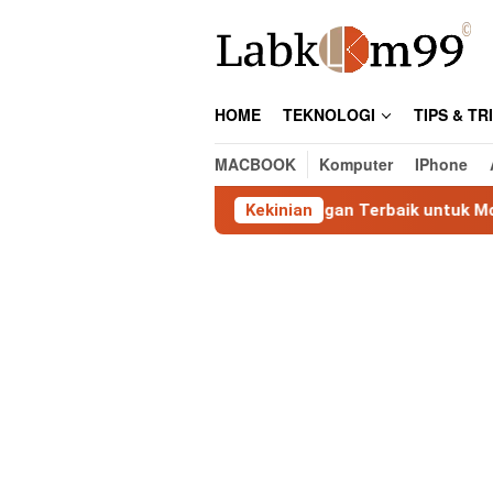
Skip
to
content
HOME
TEKNOLOGI
TIPS & TR
MACBOOK
Komputer
IPhone
shark: Tool Analisis Jaringan Terbaik untuk Monitoring & Tro
Kekinian