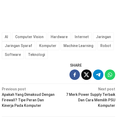
AI
Computer Vision
Hardware
Internet
Jaringan
Jaringan Syaraf
Komputer
Machine Learning
Robot
Software
Teknologi
SHARE
Post
Previous post
Next post
navigation
Apakah Yang Dimaksud Dengan
7 Merk Power Supply Terbaik
Firewall? Tipe Peran Dan
Dan Cara Memilih PSU
Kinerja Pada Komputer
Komputer