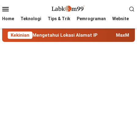
Skip
Mobile
to
Menu
content
Home
Teknologi
Tips & Trik
Pemrograman
Website
ngetahui Lokasi Alamat IP
Kekinian
MaxMind GeoLite: Database