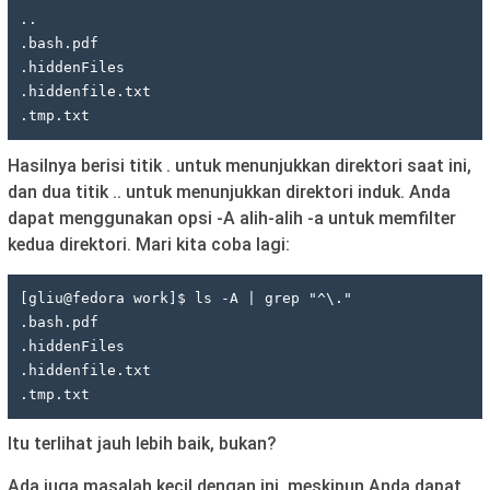
..

.bash.pdf

.hiddenFiles

.hiddenfile.txt

.tmp.txt
Hasilnya berisi titik . untuk menunjukkan direktori saat ini,
dan dua titik .. untuk menunjukkan direktori induk. Anda
dapat menggunakan opsi -A alih-alih -a untuk memfilter
kedua direktori. Mari kita coba lagi:
[gliu@fedora work]$ ls -A | grep "^\."

.bash.pdf

.hiddenFiles

.hiddenfile.txt

.tmp.txt
Itu terlihat jauh lebih baik, bukan?
Ada juga masalah kecil dengan ini, meskipun Anda dapat