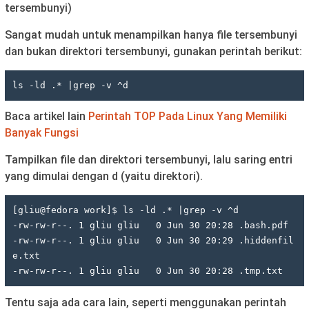
tersembunyi)
Sangat mudah untuk menampilkan hanya file tersembunyi
dan bukan direktori tersembunyi, gunakan perintah berikut:
ls -ld .* |grep -v ^d
Baca artikel lain
Perintah TOP Pada Linux Yang Memiliki
Banyak Fungsi
Tampilkan file dan direktori tersembunyi, lalu saring entri
yang dimulai dengan d (yaitu direktori).
[gliu@fedora work]$ ls -ld .* |grep -v ^d

-rw-rw-r--. 1 gliu gliu   0 Jun 30 20:28 .bash.pdf

-rw-rw-r--. 1 gliu gliu   0 Jun 30 20:29 .hiddenfil
e.txt

-rw-rw-r--. 1 gliu gliu   0 Jun 30 20:28 .tmp.txt
Tentu saja ada cara lain, seperti menggunakan perintah