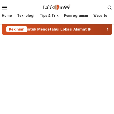
Skip
Mobile
to
Menu
content
Home
Teknologi
Tips & Trik
Pemrograman
Website
kap untuk Mengetahui Lokasi Alamat IP
Kekinian
MaxMind GeoLi