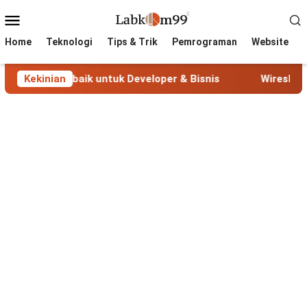
Skip
Mobile
to
Menu
content
Home
Teknologi
Tips & Trik
Pemrograman
Website
aik untuk Developer & Bisnis
Kekinian
Wireshark: Tool Analisis