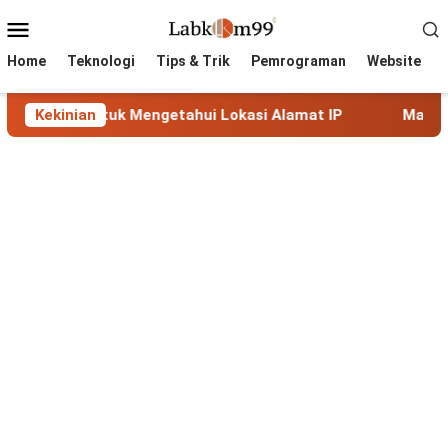
Skip
Mobile
to
Menu
content
Home
Teknologi
Tips & Trik
Pemrograman
Website
uk Mengetahui Lokasi Alamat IP
Kekinian
MaxMind GeoLite: Data