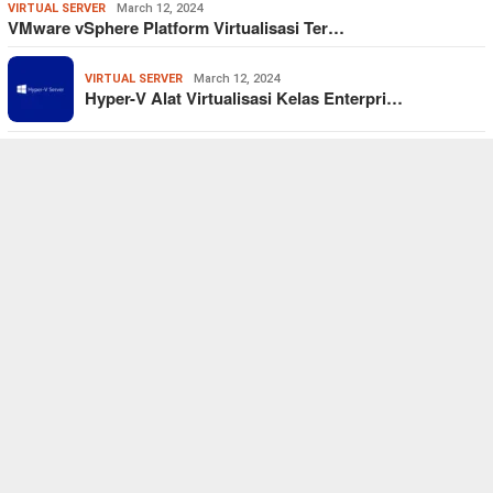
VIRTUAL SERVER
March 12, 2024
VMware vSphere Platform Virtualisasi Ter…
VIRTUAL SERVER
March 12, 2024
Hyper-V Alat Virtualisasi Kelas Enterpri…
VIRTUAL SERVER
,
WINDOWS
January 24, 2024
Windows Server Sistem Operasi Server Ber…
POPULER POST
KONTAK KAMI
TENTANG KAMI
PRIVACY POLICY
DISCLAIMER
JASA IT
JASA BUAT BLOG