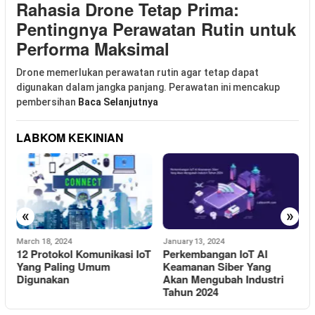
Rahasia Drone Tetap Prima:
Pentingnya Perawatan Rutin untuk
Performa Maksimal
Drone memerlukan perawatan rutin agar tetap dapat
digunakan dalam jangka panjang. Perawatan ini mencakup
pembersihan
Baca Selanjutnya
LABKOM KEKINIAN
«
»
March 18, 2024
January 13, 2024
D
12 Protokol Komunikasi IoT
Perkembangan IoT AI
1
Yang Paling Umum
Keamanan Siber Yang
D
Digunakan
Akan Mengubah Industri
T
Tahun 2024