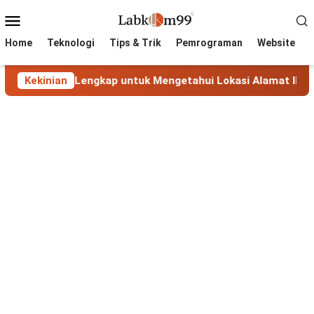
Skip
Mobile
to
Menu
content
Home
Teknologi
Tips & Trik
Pemrograman
Website
anduan Lengkap untuk Mengetahui Lokasi Alamat IP
Kekinian
Ma