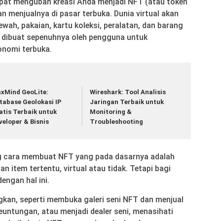
apat mengubah kreasi Anda menjadi NFT (atau token
n menjualnya di pasar terbuka. Dunia virtual akan
ah, pakaian, kartu koleksi, peralatan, dan barang
n dibuat sepenuhnya oleh pengguna untuk
nomi terbuka.
xMind GeoLite:
Wireshark: Tool Analisis
tabase Geolokasi IP
Jaringan Terbaik untuk
atis Terbaik untuk
Monitoring &
veloper & Bisnis
Troubleshooting
ng cara membuat NFT yang pada dasarnya adalah
ian item tertentu, virtual atau tidak. Tetapi bagi
dengan hal ini.
ngkan, seperti membuka galeri seni NFT dan menjual
euntungan, atau menjadi dealer seni, menasihati