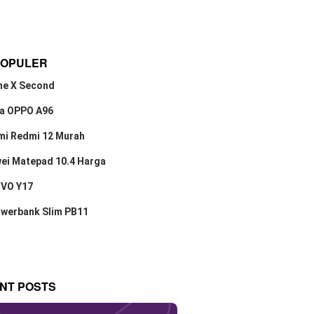
POPULER
ne X Second
a OPPO A96
mi Redmi 12 Murah
ei Matepad 10.4 Harga
IVO Y17
owerbank Slim PB11
NT POSTS