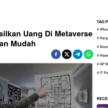
TAG 
#
iPho
ilkan Uang Di Metaverse
#
Harg
Dan Mudah
#
Xiao
#
Huaw
#
HP V
#
IT P
RECE