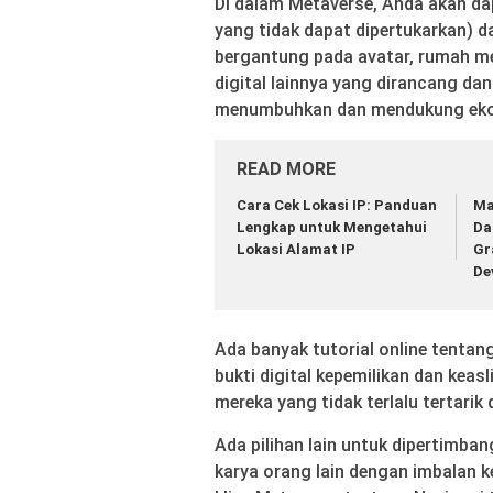
Di dalam Metaverse, Anda akan d
yang tidak dapat dipertukarkan) da
bergantung pada avatar, rumah mew
digital lainnya yang dirancang da
menumbuhkan dan mendukung eko
READ MORE
Cara Cek Lokasi IP: Panduan
Ma
Lengkap untuk Mengetahui
Da
Lokasi Alamat IP
Gr
De
Ada banyak tutorial online tenta
bukti digital kepemilikan dan keasl
mereka yang tidak terlalu tertarik 
Ada pilihan lain untuk dipertimba
karya orang lain dengan imbalan k