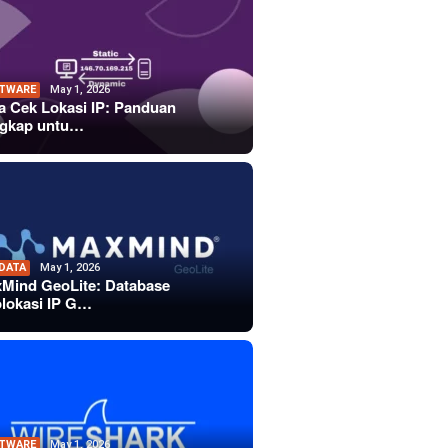
TWARE
May 1, 2026
a Cek Lokasi IP: Panduan
gkap untu…
 DATA
May 1, 2026
Mind GeoLite: Database
lokasi IP G…
TWARE
May 1, 2026