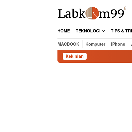
Skip
to
content
HOME
TEKNOLOGI
TIPS & TR
MACBOOK
Komputer
IPhone
Kekinian
C