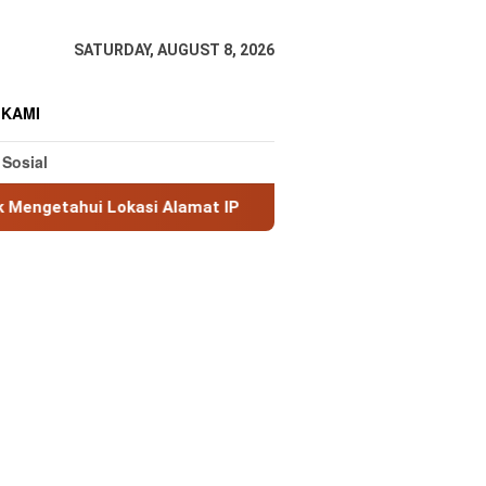
SATURDAY, AUGUST 8, 2026
 KAMI
 Sosial
i Alamat IP
MaxMind GeoLite: Database Geolokasi IP G