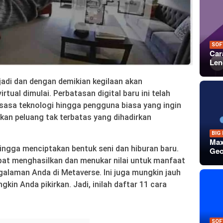
SOF
Car
Len
jadi dan dengan demikian kegilaan akan
tual dimulai. Perbatasan digital baru ini telah
ksasa teknologi hingga pengguna biasa yang ingin
an peluang tak terbatas yang dihadirkan
BIG
Max
hingga menciptakan bentuk seni dan hiburan baru.
Geo
pat menghasilkan dan menukar nilai untuk manfaat
ngalaman Anda di Metaverse. Ini juga mungkin jauh
kin Anda pikirkan. Jadi, inilah daftar 11 cara
SOF