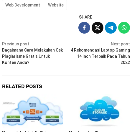
Web Development
Website
SHARE
Post
Previous post
Next post
navigation
Bagaimana Cara Melakukan Cek
4 Rekomendasi Laptop Gaming
Plagiarisme Gratis Untuk
14 Inch Terbaik Pada Tahun
Konten Anda?
2022
RELATED POSTS