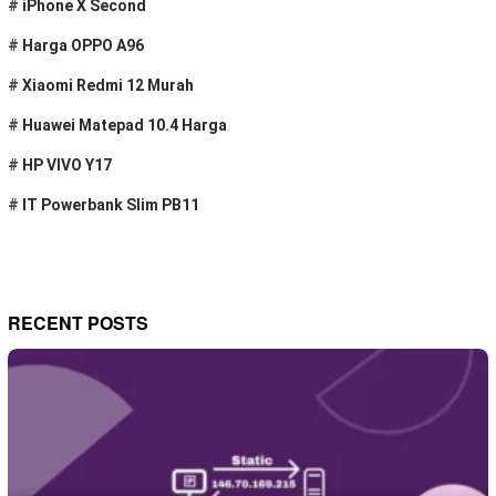
#
iPhone X Second
#
Harga OPPO A96
#
Xiaomi Redmi 12 Murah
#
Huawei Matepad 10.4 Harga
#
HP VIVO Y17
#
IT Powerbank Slim PB11
RECENT POSTS